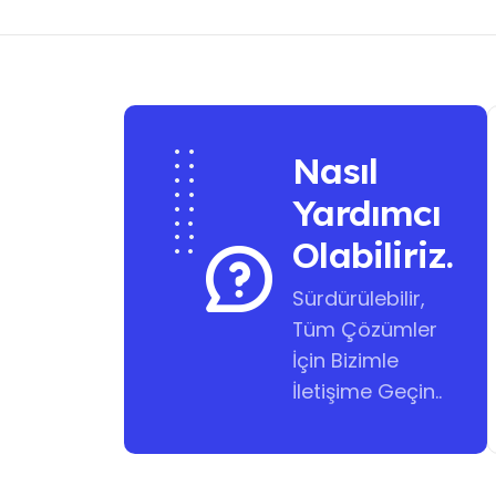
Nasıl
Yardımcı
Olabiliriz.
Sürdürülebilir,
Tüm Çözümler
İçin Bizimle
İletişime Geçin..