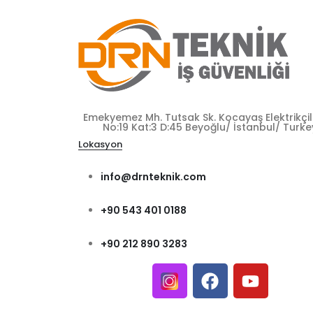
Emekyemez Mh. Tutsak Sk. Kocayaş Elektrikçile
No:19 Kat:3 D:45 Beyoğlu/ İstanbul/ Turke
Lokasyon
info@drnteknik.com
+90 543 401 0188
+90 212 890 3283