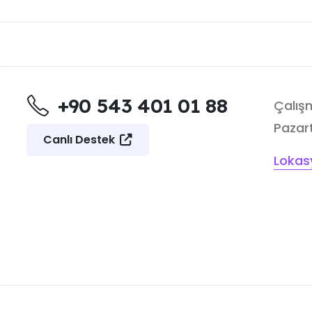
+90 543 401 01 88
Çalışm
Pazart
Canlı Destek
Lokas