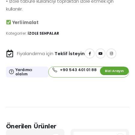
• İzole tabure kullanıcıyı topraktan izole etmek için
kullanılır.
Yerli imalat
Kategoriler:
İZOLE SEHPALAR
Fiyalandırma için
Teklif İsteyin
+90 543 401 01 88
Yardımcı
Bizi Arayın
olalım
Önerilen Ürünler