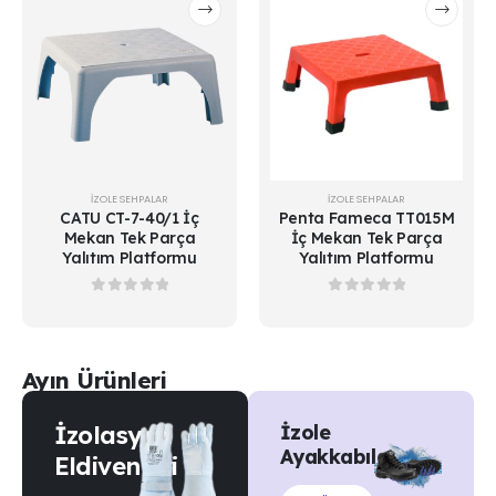
İZOLE SEHPALAR
İZOLE SEHPALAR
CATU CT-7-40/1 İç
Penta Fameca TT015M
Mekan Tek Parça
İç Mekan Tek Parça
Yalıtım Platformu
Yalıtım Platformu
0
out of 5
0
out of 5
Ayın Ürünleri
İzolasyon
İzole
Ayakkabılar
Eldivenleri