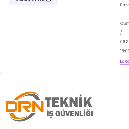
Paza
-
Cu
/
08:
18:0
Lok