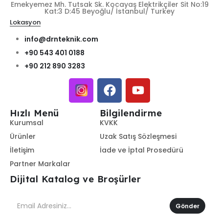
Emekyemez Mh. Tutsak Sk. Kocayaş Elektrikçiler Sit No:19
Kat:3 D:45 Beyoğlu/ İstanbul/ Turkey
Lokasyon
info@drnteknik.com
+90 543 401 0188
+90 212 890 3283
Hızlı Menü
Bilgilendirme
Kurumsal
KVKK
Ürünler
Uzak Satış Sözleşmesi
İletişim
İade ve İptal Prosedürü
Partner Markalar
Dijital Katalog ve Broşürler
Gönder