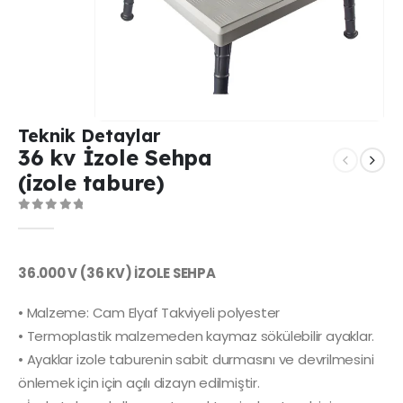
Teknik Detaylar
36 kv İzole Sehpa
(izole tabure)
0
out of 5
36.000 V (36 KV) İZOLE SEHPA
• Malzeme: Cam Elyaf Takviyeli polyester
• Termoplastik malzemeden kaymaz sökülebilir ayaklar.
• Ayaklar izole taburenin sabit durmasını ve devrilmesini
önlemek için için açılı dizayn edilmiştir.