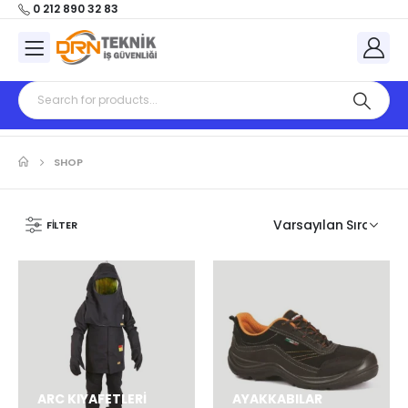
0 212 890 32 83
SHOP
FILTER
ARC KIYAFETLERİ
AYAKKABILAR