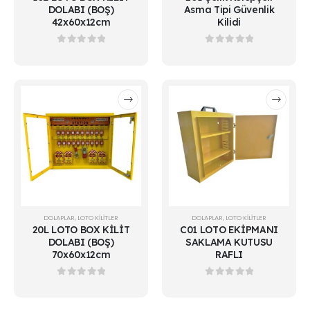
DOLABI (BOŞ)
Asma Tipi Güvenlik
42x60x12cm
Kilidi
0
out of 5
0
out of 5
DOLAPLAR
,
LOTO KİLİTLER
DOLAPLAR
,
LOTO KİLİTLER
20L LOTO BOX KİLİT
C01 LOTO EKİPMANI
DOLABI (BOŞ)
SAKLAMA KUTUSU
70x60x12cm
RAFLI
0
out of 5
0
out of 5