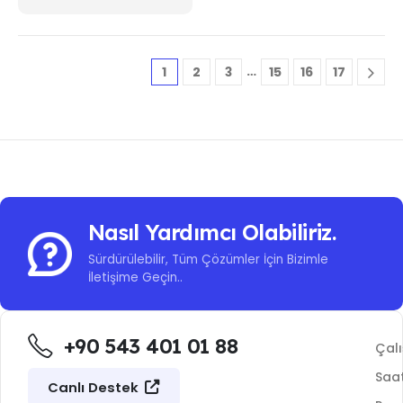
…
1
2
3
15
16
17
Nasıl Yardımcı Olabiliriz.
Sürdürülebilir, Tüm Çözümler İçin Bizimle
İletişime Geçin..
+90 543 401 01 88
Çal
Saat
Canlı Destek