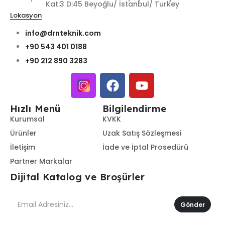
Kat:3 D:45 Beyoğlu/ İstanbul/ Turkey
Lokasyon
info@drnteknik.com
+90 543 401 0188
+90 212 890 3283
Hızlı Menü
Bilgilendirme
Kurumsal
KVKK
Ürünler
Uzak Satış Sözleşmesi
İletişim
İade ve İptal Prosedürü
Partner Markalar
Dijital Katalog ve Broşürler
Gönder