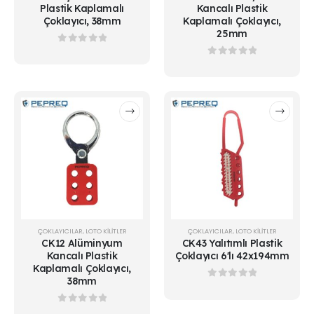
Plastik Kaplamalı
Kancalı Plastik
Çoklayıcı, 38mm
Kaplamalı Çoklayıcı,
25mm
0
out of 5
0
out of 5
ÇOKLAYICILAR
,
LOTO KİLİTLER
ÇOKLAYICILAR
,
LOTO KİLİTLER
CK12 Alüminyum
CK43 Yalıtımlı Plastik
Kancalı Plastik
Çoklayıcı 6'lı 42x194mm
Kaplamalı Çoklayıcı,
38mm
0
out of 5
0
out of 5