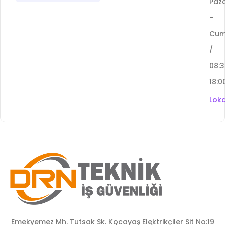
Paza
-
Cu
/
08:
18:0
Lok
Emekyemez Mh. Tutsak Sk. Kocayaş Elektrikçiler Sit No:19