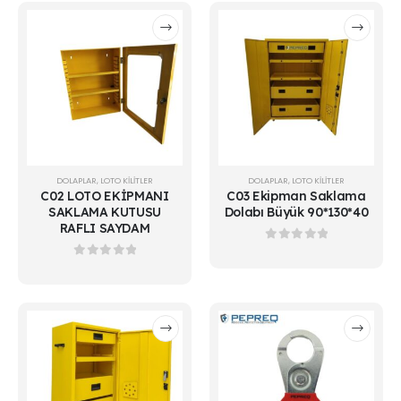
DOLAPLAR
,
LOTO KİLİTLER
DOLAPLAR
,
LOTO KİLİTLER
C02 LOTO EKİPMANI
C03 Ekipman Saklama
SAKLAMA KUTUSU
Dolabı Büyük 90*130*40
RAFLI SAYDAM
0
out of 5
0
out of 5