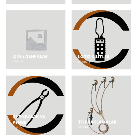
İZOLE SEHPALAR
LOTO KİLİTLER
3
ÜRÜN
117
ÜRÜN
STANKALAR VE
TOPRAKLAMALAR
PENSE
5
ÜRÜN
5
ÜRÜN