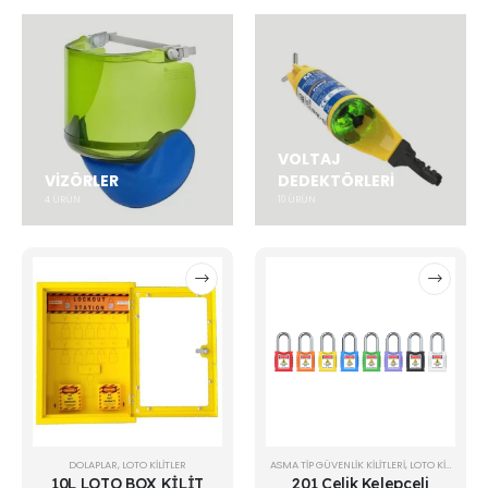
VOLTAJ
VİZÖRLER
DEDEKTÖRLERİ
4
ÜRÜN
10
ÜRÜN
DOLAPLAR
,
LOTO KİLİTLER
ASMA TIP GÜVENLIK KILITLERI
,
LOTO KİLİTLER
10L LOTO BOX KİLİT
201 Çelik Kelepçeli