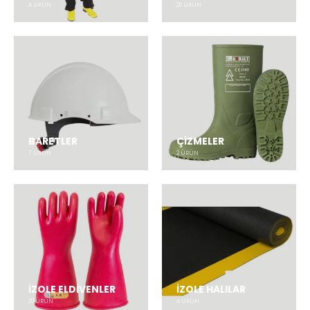
4
ÜRÜN
20
ÜRÜN
BARETLER
ÇİZMELER
7
ÜRÜN
2
ÜRÜN
İZOLE ELDİVENLER
İZOLE HALILAR
20
ÜRÜN
4
ÜRÜN