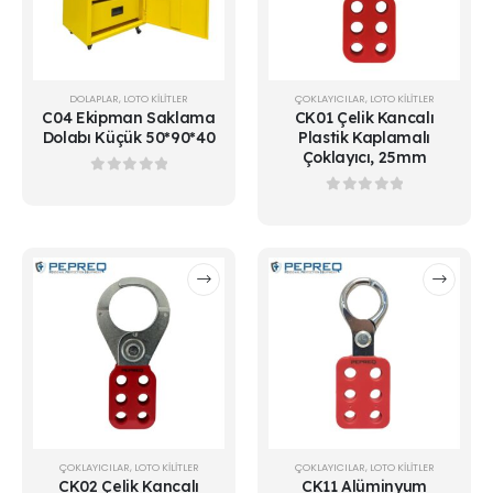
DOLAPLAR
,
LOTO KİLİTLER
ÇOKLAYICILAR
,
LOTO KİLİTLER
C04 Ekipman Saklama
CK01 Çelik Kancalı
Dolabı Küçük 50*90*40
Plastik Kaplamalı
Çoklayıcı, 25mm
0
out of 5
0
out of 5
ÇOKLAYICILAR
,
LOTO KİLİTLER
ÇOKLAYICILAR
,
LOTO KİLİTLER
CK02 Çelik Kancalı
CK11 Alüminyum