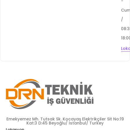
-
Cu
/
08:
18:0
Lok
Emekyemez Mh. Tutsak Sk. Kocayaş Elektrikçiler Sit No:19
Kat:3 D:45 Beyoğlu/ İstanbul/ Turkey
Lokasyon