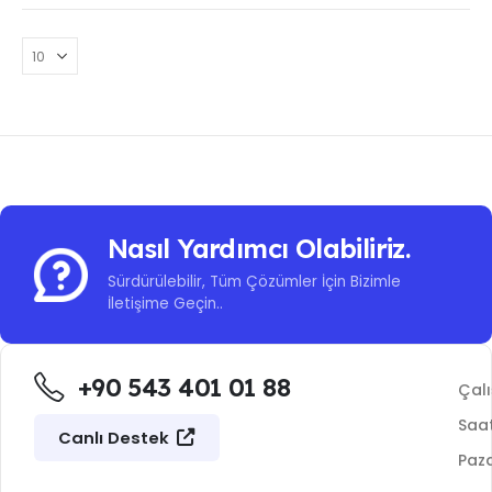
Nasıl Yardımcı Olabiliriz.
Sürdürülebilir, Tüm Çözümler İçin Bizimle
İletişime Geçin..
+90 543 401 01 88
Çal
Saat
Canlı Destek
Paza