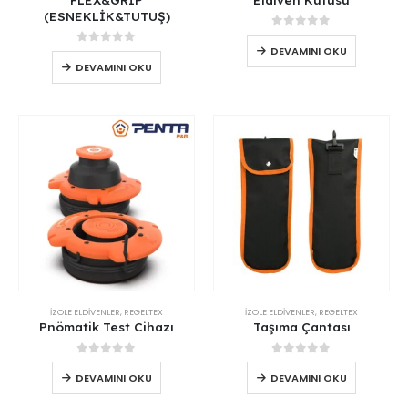
(ESNEKLİK&TUTUŞ)
0
out of 5
DEVAMINI OKU
0
out of 5
DEVAMINI OKU
İZOLE ELDİVENLER
,
REGELTEX
İZOLE ELDİVENLER
,
REGELTEX
Pnömatik Test Cihazı
Taşıma Çantası
0
out of 5
0
out of 5
DEVAMINI OKU
DEVAMINI OKU