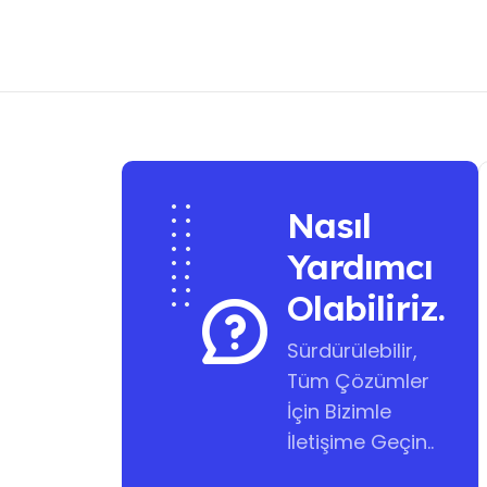
Nasıl
Yardımcı
Olabiliriz.
Sürdürülebilir,
Tüm Çözümler
İçin Bizimle
İletişime Geçin..