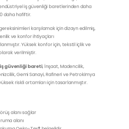
üstriyel iş güvenliği baretlerinden daha
 daha hafiftir.
gereksinimleri karşılamak için dizayn edilmiş,
nlik ve konfor ihtiyaçları
nmıştır. Yüksek konfor için, tekstil içlik ve
arak verilmiştir.
ş güvenliği bareti
, İnşaat, Madencilik,
enizcilik, Gemi Sanayi, Rafineri ve Petrokimya
üksek riskli ortamları için tasarlanmıştır.
görüş alanı sağlar
oruma alanı
 dokuma Oeko-Tex® belgelidir.