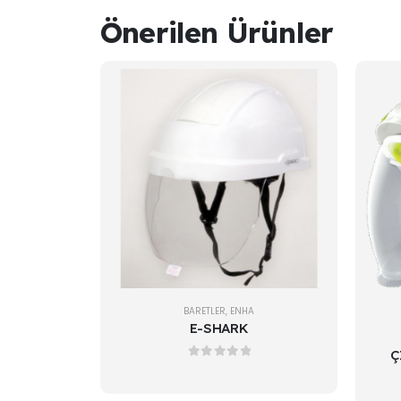
Önerilen Ürünler
BARETLER
,
ENHA
E-SHARK
Ç
0
out of 5