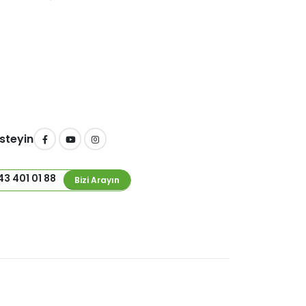
E
İsteyin
43 401 01 88
Bizi Arayın