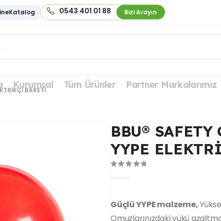
0543 401 01 88
ineKatalog
Bizi Arayın
a
Kurumsal
Tüm Ürünler
Partner Markalarımız
KTRİKÇİ BARETİ
BBU® SAFETY 
YYPE ELEKTR
0
out of 5
Güçlü YYPE malzeme,
Yüksek
Omuzlarınızdaki yükü azaltma