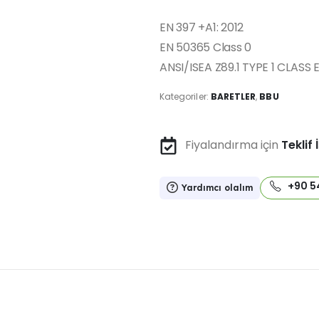
EN 397 +A1: 2012
EN 50365 Class 0
ANSI/ISEA Z89.1 TYPE 1 CLASS 
Kategoriler:
BARETLER
,
BBU
Fiyalandırma için
Teklif 
+90 5
Yardımcı olalım