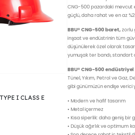
CNG-500 pazardaki mevcut end
güçlü, daha rahat ve en az %20
BBU® CNG-500 baret,
zorlu 
inşaat ve endüstrinin tüm güve
düşünülerek özel olarak tasarla
yumuşak ter bandı, standart ol
BBU® CNG-500 endüstriyel i
Tünel, Yıkım, Petrol ve Gaz, D
gibi günümüzün endişe verici y
TYPE I CLASS E
• Modern ve hafif tasarım
• Metal içermez
• Kısa siperlik: daha geniş bir 
• Düşük ağırlık ve optimum k
• Son derece rahat iç tekstil