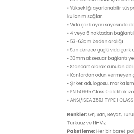
• Yüksekliği ayarlanabilir süsp
kullanım sağlar.
• Vida çark ayarı sayesinde d
• 4 veya 6 noktadan bağlantılı 
• 53-63cm beden aralığı
• Son derece güçlü vida çark 
• 30mm aksesuar bağlantı yer
• Standart olarak sunulan delik
• Konfordan ödün vermeyen ç
• Şirket adı, logosu, marka ism
• EN 50365 Class 0 elektrik i
• ANSI/ISEA Z89.1 TYPE 1 CLAS
Renkler:
Gri, Sarı, Beyaz, Turu
Turkuaz ve Hi-Viz
Paketleme:
Her bir baret poli