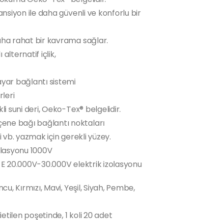
ansiyon ile daha güvenli ve konforlu bir
aha rahat bir kavrama sağlar.
alternatif içlik,
ayar bağlantı sistemi
leri
li suni deri, Oeko-Tex® belgelidir.
ene bağı bağlantı noktaları
i vb. yazmak için gerekli yüzey.
zolasyonu 1000V
S E 20.000V-30.000V elektrik izolasyonu
ncu, Kırmızı, Mavi, Yeşil, Siyah, Pembe,
etilen poşetinde, 1 koli 20 adet