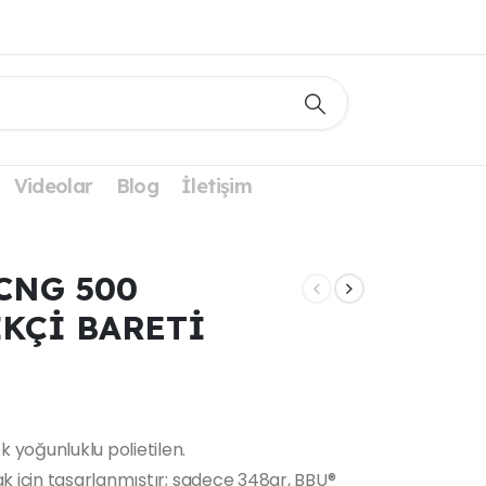
Videolar
Blog
İletişim
CNG 500
İKÇİ BARETİ
 yoğunluklu polietilen.
k için tasarlanmıştır; sadece 348gr, BBU®