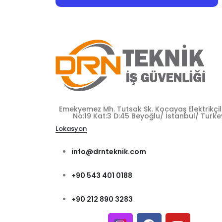
Emekyemez Mh. Tutsak Sk. Kocayaş Elektrikçile
No:19 Kat:3 D:45 Beyoğlu/ İstanbul/ Turke
Lokasyon
info@drnteknik.com
+90 543 401 0188
+90 212 890 3283