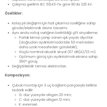
Çalışma gerilimi: IEC 61243-1’e göre 90 ila 225 kV.
Özellikler:
Kolay pil değişimi için hızlı çıkarma özelliğine sahip
gövde/elektronik devre tasarımı.
Aynı anda voltaj varlığının belirtildiği çift sinyalleme:
Parlak kırmızı yanıp sönen ışık yayan diyotlar
(doğrudan aydınlatmada bile 50 metreden
daha uzak mesafeden görülebilir),
Güçlü nominal akustik sinyal (67 dB(A)/1,5 m).
Optimum görüş için aydınlatmalı ekrana sahip
360° görüş.
Değiştirilebilir temas elektrotları.
Kompozisyon:
Çubuk montajı için 3 uç bağlantı parçasıyla birlikte
tedarik edilir:
G: düz yüzeyde altıgen 20 mm;
C: düz yüzeyde altıgen 12 mm;
K: evrensel.