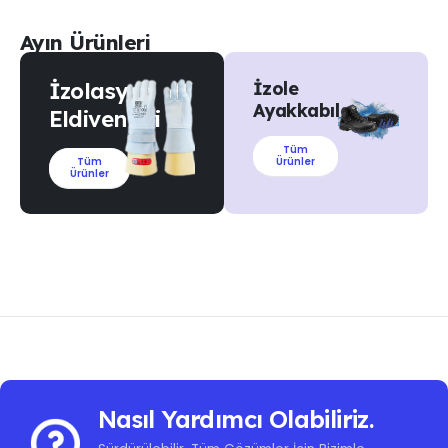
Ayın Ürünleri
İzolasyon
İzole
Ayakkabılar
Eldivenleri
Tüm
Tüm
Ürünler
Ürünler
Nasıl Yardımcı Olabiliriz.