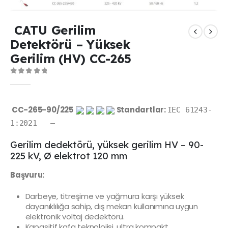
CATU Gerilim
Detektörü – Yüksek
Gerilim (HV) CC-265
0
out of 5
CC-265-90/225
Standartlar:
IEC 61243-
1:2021 –
Gerilim dedektörü, yüksek gerilim HV – 90-
225 kV, Ø elektrot 120 mm
Başvuru:
Darbeye, titreşime ve yağmura karşı yüksek
dayanıklılığa sahip, dış mekan kullanımına uygun
elektronik voltaj dedektörü.
Kapasitif kafa teknolojisi, ultra kompakt.