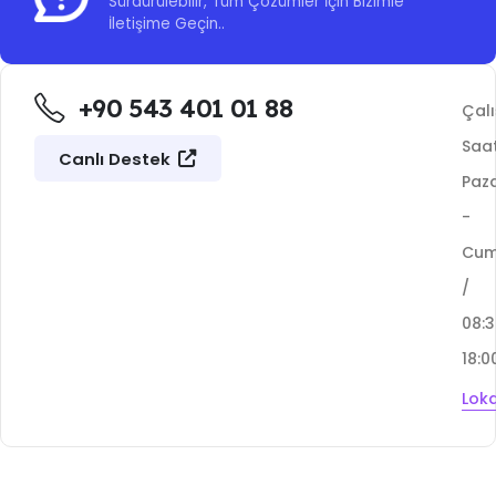
Sürdürülebilir, Tüm Çözümler İçin Bizimle
İletişime Geçin..
+90 543 401 01 88
Çal
Saat
Canlı Destek
Paza
-
Cu
/
08:
18:0
Lok