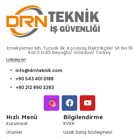
Emekyemez Mh. Tutsak Sk. Kocayaş Elektrikçiler Sit No:19
Kat:3 D:45 Beyoğlu/ İstanbul/ Turkey
Lokasyon
info@drnteknik.com
+90 543 401 0188
+90 212 890 3283
Hızlı Menü
Bilgilendirme
Kurumsal
KVKK
Ürünler
Uzak Satış Sözleşmesi