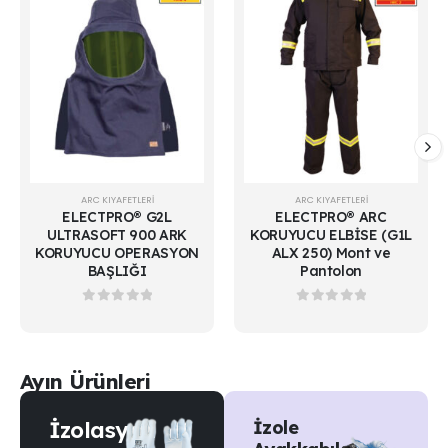
ARC KIYAFETLERİ
ARC KIYAFETLERİ
ELECTPRO® G2L
ELECTPRO® ARC
ULTRASOFT 900 ARK
KORUYUCU ELBİSE (G1L
KORUYUCU OPERASYON
ALX 250) Mont ve
BAŞLIĞI
Pantolon
0
out of 5
0
out of 5
Ayın Ürünleri
İzolasyon
İzole