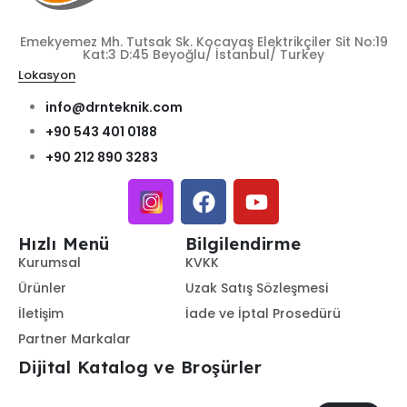
Emekyemez Mh. Tutsak Sk. Kocayaş Elektrikçiler Sit No:19
Kat:3 D:45 Beyoğlu/ İstanbul/ Turkey
Lokasyon
info@drnteknik.com
+90 543 401 0188
+90 212 890 3283
Hızlı Menü
Bilgilendirme
Kurumsal
KVKK
Ürünler
Uzak Satış Sözleşmesi
İletişim
İade ve İptal Prosedürü
Partner Markalar
Dijital Katalog ve Broşürler