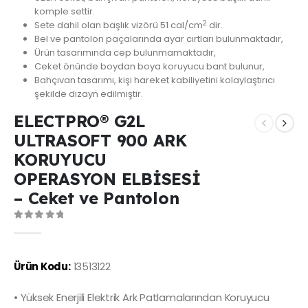
komple settir.
2
Sete dahil olan başlık vizörü 51 cal/cm
dir.
Bel ve pantolon paçalarında ayar cırtları bulunmaktadır,
Ürün tasarımında cep bulunmamaktadır,
Ceket önünde boydan boya koruyucu bant bulunur,
Bahçıvan tasarımı, kişi hareket kabiliyetini kolaylaştırıcı
şekilde dizayn edilmiştir.
ELECTPRO® G2L
ULTRASOFT 900 ARK
KORUYUCU
OPERASYON ELBİSESİ
– Ceket ve Pantolon
0
out of 5
Ürün Kodu:
13513122
• Yüksek Enerjili Elektrik Ark Patlamalarından Koruyucu