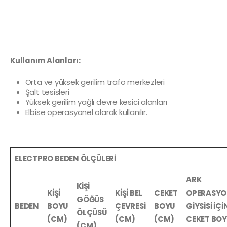
Kullanım Alanları:
Orta ve yüksek gerilim trafo merkezleri
Şalt tesisleri
Yüksek gerilim yağlı devre kesici alanları
Elbise operasyonel olarak kullanılır.
ELECTPRO BEDEN ÖLÇÜLERİ
ARK
KİŞİ
KİŞİ
KİŞİ BEL
CEKET
OPERASY
GÖĞÜS
BEDEN
BOYU
ÇEVRESİ
BOYU
GİYSİSİ İÇİ
ÖLÇÜSÜ
(CM)
(CM)
(CM)
CEKET BO
(CM)