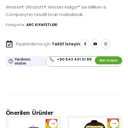
Westex®, UltraSoft®, Westex Indigo™ ise Milliken &
Company’nin tescilli ticari markalarıdır.
Kategoriler:
ARC KIYAFETLERİ
Fiyalandırma için
Teklif İsteyin
+90 543 401 01 88
Yardımcı
Bizi Arayın
olalım
Önerilen Ürünler