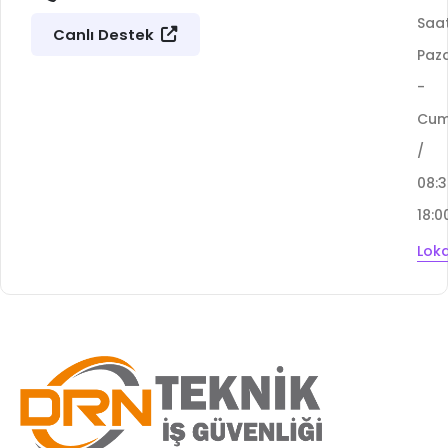
Saat
Canlı Destek
Paza
-
Cu
/
08:
18:0
Lok