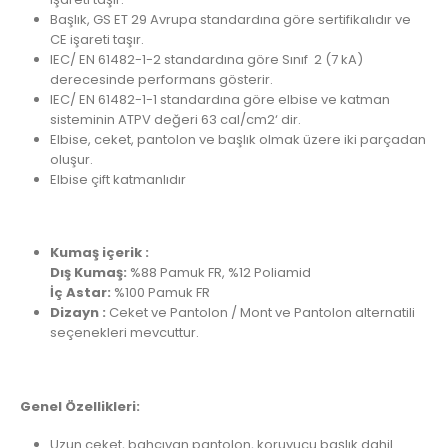
Başlık, GS ET 29 Avrupa standardına göre sertifikalıdır ve
CE işareti taşır.
IEC/ EN 61482-1-2 standardına göre Sınıf 2 (7 kA)
derecesinde performans gösterir.
IEC/ EN 61482-1-1 standardına göre elbise ve katman
sisteminin ATPV değeri 63 cal/cm2‘ dir.
Elbise, ceket, pantolon ve başlık olmak üzere iki parçadan
oluşur.
Elbise çift katmanlıdır
Kumaş içerik :
Dış Kumaş:
%88 Pamuk FR, %12 Poliamid
İç Astar:
%100 Pamuk FR
Dizayn :
Ceket ve Pantolon / Mont ve Pantolon alternatili
seçenekleri mevcuttur.
Genel Özellikleri:
Uzun ceket, bahçıvan pantolon, koruyucu başlık dahil