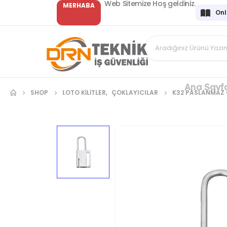
Web Sitemize Hoş geldiniz.
MERHABA
Onl
Ana Sayf
SHOP
LOTO KİLİTLER
,
ÇOKLAYICILAR
K32 PASLANMAZ Ç