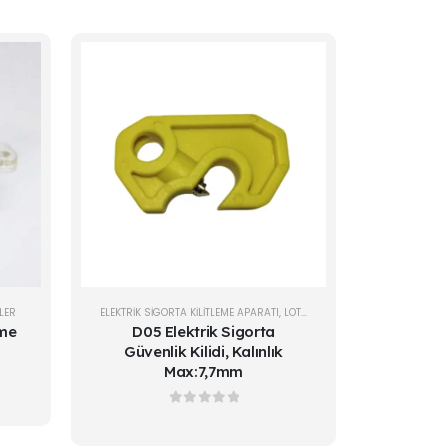
TLER
ELEKTRIK SIGORTA KILITLEME APARATI
,
LOTO KİLİTLER
eme
D05 Elektrik Sigorta
Güvenlik Kilidi, Kalınlık
Max:7,7mm
0
out of 5