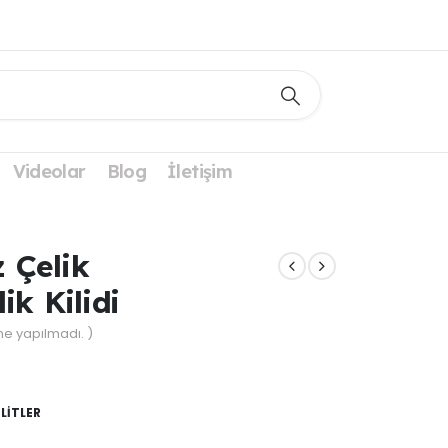
Videolar
Blog
İletişim
 Çelik
ik Kilidi
e yapılmadı. )
LİTLER