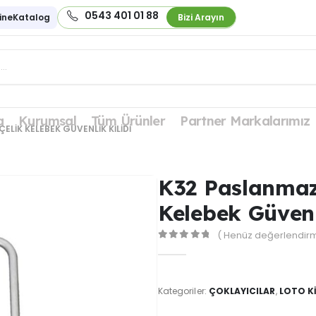
0543 401 01 88
ineKatalog
Bizi Arayın
a
Kurumsal
Tüm Ürünler
Partner Markalarımız
ELIK KELEBEK GÜVENLIK KILIDI
K32 Paslanmaz
Kelebek Güvenl
( Henüz değerlendirm
0
out of 5
Kategoriler:
ÇOKLAYICILAR
,
LOTO Kİ