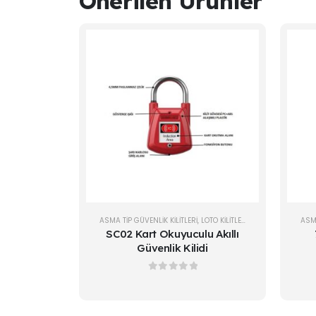
Önerilen Ürünler
ASMA TIP GÜVENLIK KILITLERI
,
LOTO KİLİTLER
ASMA
SC02 Kart Okuyuculu Akıllı
Güvenlik Kilidi
0
out of 5