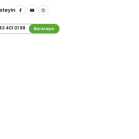
İsteyin
43 401 01 88
Bizi Arayın