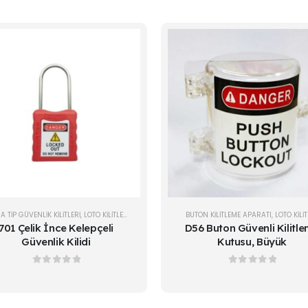
 TIP GÜVENLIK KILITLERI
,
LOTO KİLİTLER
BUTON KILITLEME APARATI
,
LOTO KİLİ
701 Çelik İnce Kelepçeli
D56 Buton Güvenli Kilitl
Güvenlik Kilidi
Kutusu, Büyük
0
out of 5
0
out of 5