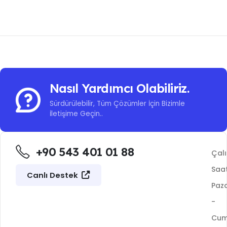
Nasıl Yardımcı Olabiliriz.
Sürdürülebilir, Tüm Çözümler İçin Bizimle
İletişime Geçin..
+90 543 401 01 88
Çal
Saat
Canlı Destek
Paza
-
Cu