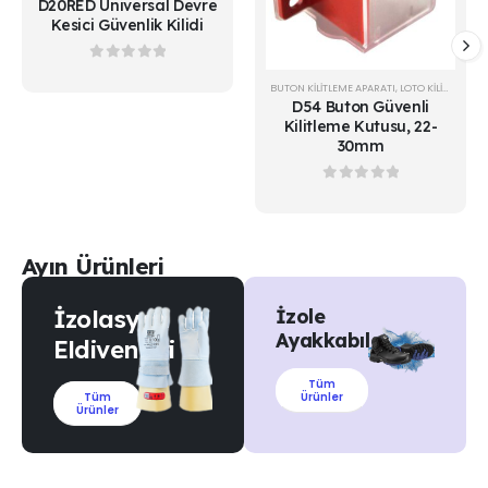
D20RED Üniversal Devre
Kesici Güvenlik Kilidi
0
out of 5
BUTON KILITLEME APARATI
,
LOTO KİLİTLER
D54 Buton Güvenli
Kilitleme Kutusu, 22-
30mm
0
out of 5
Ayın Ürünleri
İzolasyon
İzole
Ayakkabılar
Eldivenleri
Tüm
Tüm
Ürünler
Ürünler