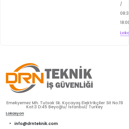
/
08:
18:0
Lok
Emekyemez Mh. Tutsak Sk. Kocayaş Elektrikçiler Sit No:19
Kat:3 D:45 Beyoğlu/ İstanbul/ Turkey
Lokasyon
info@drnteknik.com