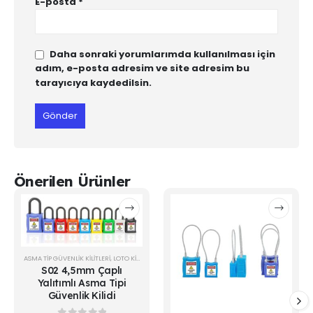
E-posta
*
Daha sonraki yorumlarımda kullanılması için
adım, e-posta adresim ve site adresim bu
tarayıcıya kaydedilsin.
Önerilen Ürünler
ASMA TIP GÜVENLIK KILITLERI
,
LOTO KİLİTLER
S02 4,5mm Çaplı
Yalıtımlı Asma Tipi
Güvenlik Kilidi