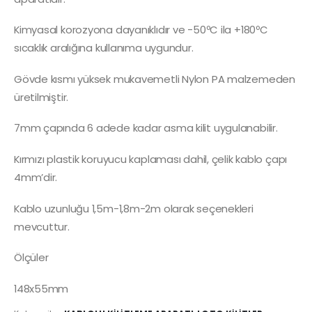
Kimyasal korozyona dayanıklıdır ve -50ºC ila +180ºC
sıcaklık aralığına kullanıma uygundur.
Gövde kısmı yüksek mukavemetli Nylon PA malzemeden
üretilmiştir.
7mm çapında 6 adede kadar asma kilit uygulanabilir.
Kırmızı plastik koruyucu kaplaması dahil, çelik kablo çapı
4mm’dir.
Kablo uzunluğu 1,5m-1,8m-2m olarak seçenekleri
mevcuttur.
Ölçüler
148x55mm