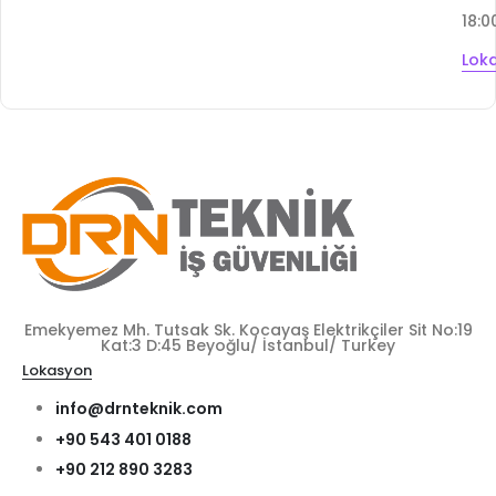
18:0
Lok
Emekyemez Mh. Tutsak Sk. Kocayaş Elektrikçiler Sit No:19
Kat:3 D:45 Beyoğlu/ İstanbul/ Turkey
Lokasyon
info@drnteknik.com
+90 543 401 0188
+90 212 890 3283