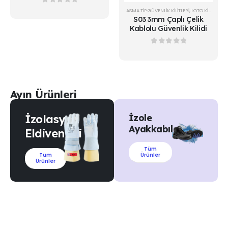
0
out of 5
ASMA TIP GÜVENLIK KILITLERI
,
LOTO KİLİTLER
S03 3mm Çaplı Çelik
Kablolu Güvenlik Kilidi
0
out of 5
Ayın Ürünleri
İzolasyon
İzole
Ayakkabılar
Eldivenleri
Tüm
Tüm
Ürünler
Ürünler