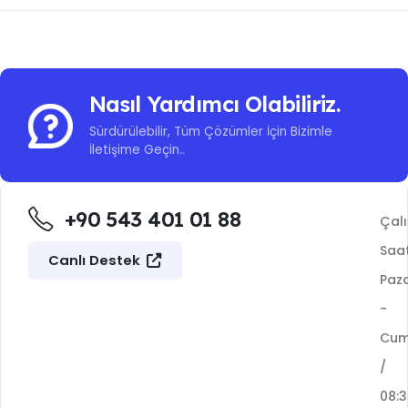
Nasıl Yardımcı Olabiliriz.
Sürdürülebilir, Tüm Çözümler İçin Bizimle
İletişime Geçin..
+90 543 401 01 88
Çal
Saat
Canlı Destek
Paza
-
Cu
/
08: