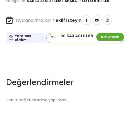
Kategoriler:
KABLOLU KILITLEME APARATI
,
LOTO KİLİTLER
Fiyalandırma için
Teklif İsteyin
+90 543 401 01 88
Yardımcı
Bizi Arayın
olalım
Değerlendirmeler
Henüz değerlendirme yapılmadı.