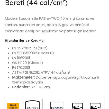
Bareti (44 cal/cm²)
Modern tasarımı ile PAB e-TWO 40, en iyi koruma ve
konforu sunarken enerji, petrol & gaz ve endüstri
alanlarında geniş bir uygulama yelpazesi için idealdir.
Standartlar ve Koruma:
EN 397:2012+A1 (2012)
EN 50365:2002 (Class 0)
EN 166:2001
GS ET 29 (Class II)
EN 170:2001
ASTM F 2178:2012 ATPV 44 cal/cm²
Malzemeler:
Darbe ve ısıya dayanıklı çift katmanlı
termoplastik yapı
Bedenler:
52 – 63 cm