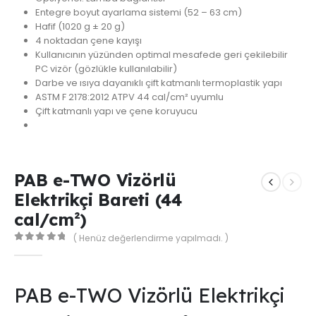
Entegre boyut ayarlama sistemi (52 – 63 cm)
Hafif (1020 g ± 20 g)
4 noktadan çene kayışı
Kullanıcının yüzünden optimal mesafede geri çekilebilir
PC vizör (gözlükle kullanılabilir)
Darbe ve ısıya dayanıklı çift katmanlı termoplastik yapı
ASTM F 2178:2012 ATPV 44 cal/cm² uyumlu
Çift katmanlı yapı ve çene koruyucu
PAB e-TWO Vizörlü
Elektrikçi Bareti (44
cal/cm²)
( Henüz değerlendirme yapılmadı. )
0
out of 5
PAB e-TWO Vizörlü Elektrikçi