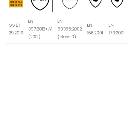
EN
EN
GS ET
EN
EN
397:2012+A1
50365:2002
29:2019
166:2001
170:2001
(2012)
(class 0)