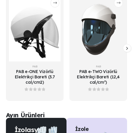
PAB
PAB
PAB e-ONE Vizörlü
PAB e-TWO Vizörlü
Elektrikçi Bareti (3.7
Elektrikçi Bareti (12,4
cal/cm2)
cal/cm²)
0
out of 5
0
out of 5
Ayın Ürünleri
İzolasyon
İzole