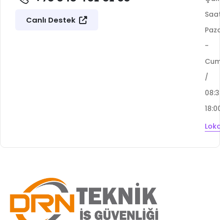
Saat
Canlı Destek
Paza
-
Cu
/
08:
18:0
Lok