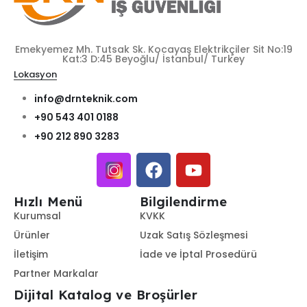
Emekyemez Mh. Tutsak Sk. Kocayaş Elektrikçiler Sit No:19
Kat:3 D:45 Beyoğlu/ İstanbul/ Turkey
Lokasyon
info@drnteknik.com
+90 543 401 0188
+90 212 890 3283
Hızlı Menü
Bilgilendirme
Kurumsal
KVKK
Ürünler
Uzak Satış Sözleşmesi
İletişim
İade ve İptal Prosedürü
Partner Markalar
Dijital Katalog ve Broşürler