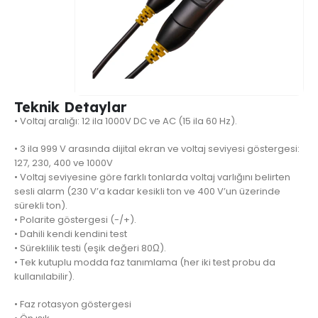
Teknik Detaylar
• Voltaj aralığı: 12 ila 1000V DC ve AC (15 ila 60 Hz).
• 3 ila 999 V arasında dijital ekran ve voltaj seviyesi göstergesi:
127, 230, 400 ve 1000V
• Voltaj seviyesine göre farklı tonlarda voltaj varlığını belirten
sesli alarm (230 V’a kadar kesikli ton ve 400 V’un üzerinde
sürekli ton).
• Polarite göstergesi (-/+).
• Dahili kendi kendini test
• Süreklilik testi (eşik değeri 80Ω).
• Tek kutuplu modda faz tanımlama (her iki test probu da
kullanılabilir).
• Faz rotasyon göstergesi