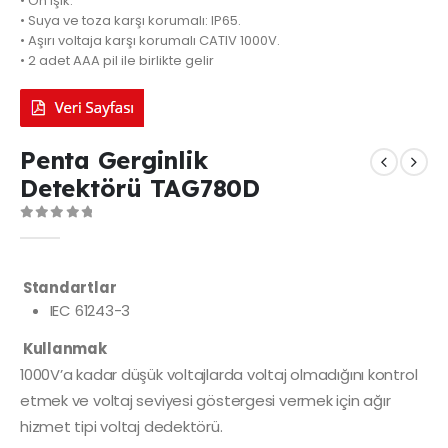
• Ön ışık.
• Suya ve toza karşı korumalı: IP65.
• Aşırı voltaja karşı korumalı CATIV 1000V.
• 2 adet AAA pil ile birlikte gelir
Penta Gerginlik
Detektörü TAG780D
0
out of 5
Standartlar
IEC 61243-3
Kullanmak
1000V’a kadar düşük voltajlarda voltaj olmadığını kontrol
etmek ve voltaj seviyesi göstergesi vermek için ağır
hizmet tipi voltaj dedektörü.