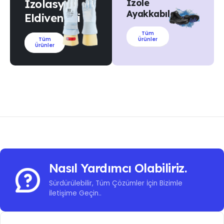
İzolasyon
İzole
Ayakkabılar
Eldivenleri
Tüm
Tüm
Ürünler
Ürünler
Nasıl Yardımcı Olabiliriz.
Sürdürülebilir, Tüm Çözümler İçin Bizimle
İletişime Geçin..