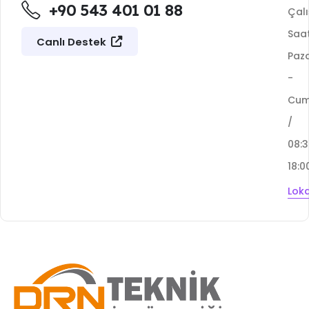
+90 543 401 01 88
Çal
Saat
Canlı Destek
Paza
-
Cu
/
08:
18:0
Lok