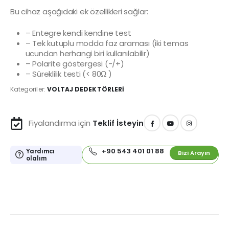
Bu cihaz aşağıdaki ek özellikleri sağlar:
– Entegre kendi kendine test
– Tek kutuplu modda faz araması (iki temas
ucundan herhangi biri kullanılabilir)
– Polarite göstergesi (-/+)
– Süreklilik testi (< 80Ω )
Kategoriler:
VOLTAJ DEDEKTÖRLERİ
Fiyalandırma için
Teklif İsteyin
+90 543 401 01 88
Yardımcı
Bizi Arayın
olalım