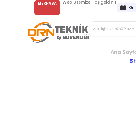
Web Sitemize Hoş geldiniz.
MERHABA
Onl
Ana Sayf
S