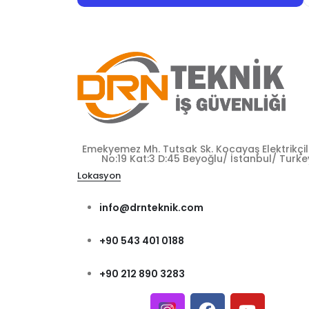
Emekyemez Mh. Tutsak Sk. Kocayaş Elektrikçile
No:19 Kat:3 D:45 Beyoğlu/ İstanbul/ Turke
Lokasyon
info@drnteknik.com
+90 543 401 0188
+90 212 890 3283