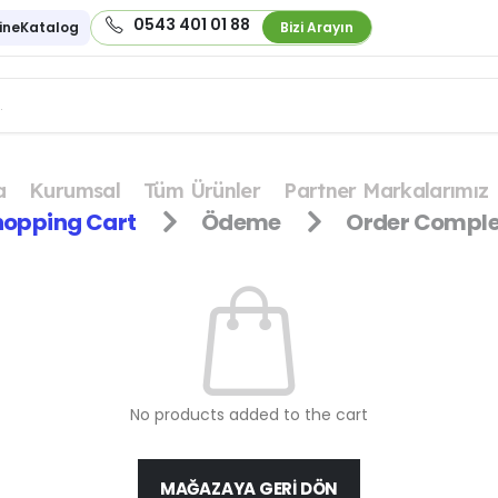
0543 401 01 88
ineKatalog
Bizi Arayın
a
Kurumsal
Tüm Ürünler
Partner Markalarımız
hopping Cart
Ödeme
Order Comple
No products added to the cart
MAĞAZAYA GERI DÖN